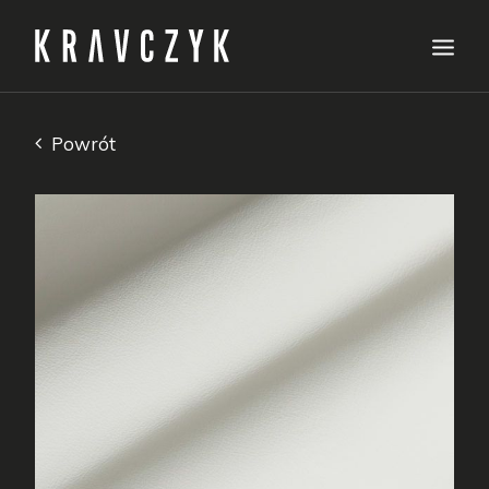
Oferta
Powrót
Próbniki
Specyfikacje
O nas
Jak zamawiać
Pielęgnacja
Kontakt
polski
English