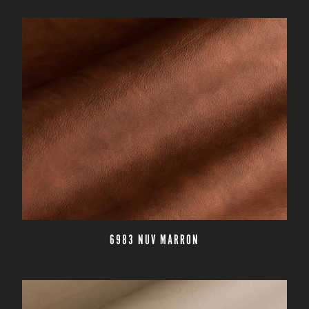
CZYTAJ DALEJ
6983 NUV MARRON