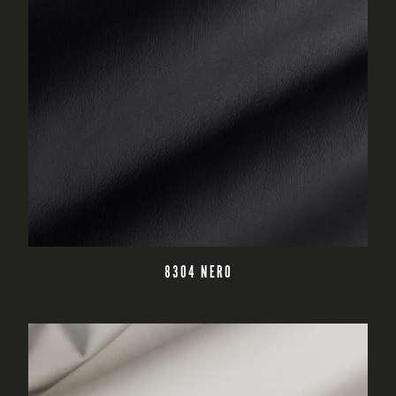
CZYTAJ DALEJ
8304 NERO